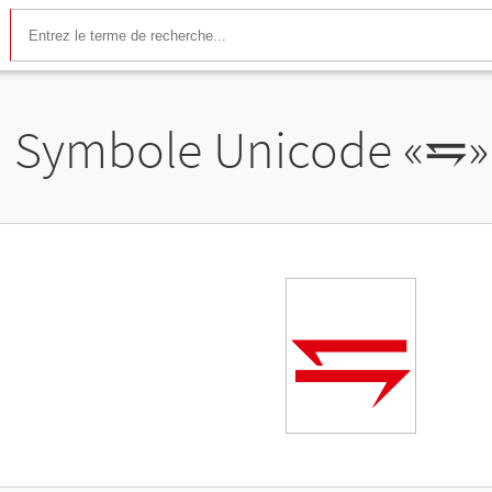
Symbole Unicode «
⥧
»
⥧