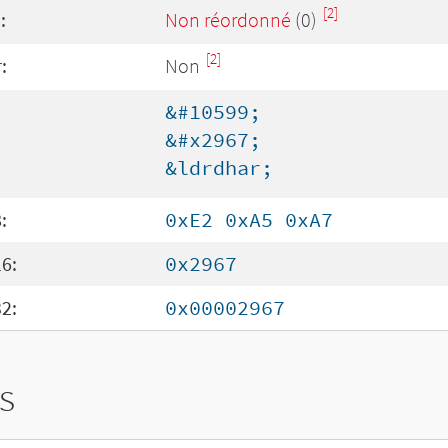
[2]
:
Non réordonné
(0)
[2]
:
Non
&#10599;
&#x2967;
&ldrdhar;
:
0xE2 0xA5 0xA7
6:
0x2967
2:
0x00002967
s