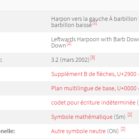
Harpon vers la gauche À barbillon 
[1]
barbillon baissé
Leftwards Harpoon with Barb Dow
[2]
Down
[3]
:
3.2 (mars 2002)
Supplément B de flèches, U+2900 
Plan multilingue de base, U+0000
codet pour écriture indéterminée
(
[2]
Symbole mathématique
(Sm)
[2]
onelle:
Autre symbole neutre
(ON)