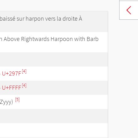
baissé sur harpon vers la droite À
n Above Rightwards Harpoon with Barb
[4]
- U+297F
[4]
 - U+FFFF
[5]
Zyyy)