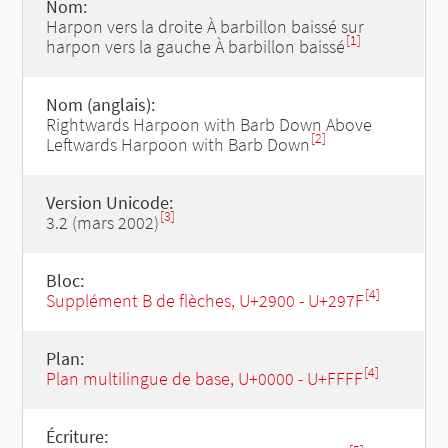
Nom:
Harpon vers la droite À barbillon baissé sur
[1]
harpon vers la gauche À barbillon baissé
Nom (anglais):
Rightwards Harpoon with Barb Down Above
[2]
Leftwards Harpoon with Barb Down
Version Unicode:
[3]
3.2 (mars 2002)
Bloc:
[4]
Supplément B de flèches, U+2900 - U+297F
Plan:
[4]
Plan multilingue de base, U+0000 - U+FFFF
Écriture: