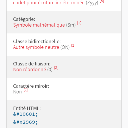
[5]
codet pour écriture indéterminée
(Zyyy)
Catégorie:
[2]
Symbole mathématique
(Sm)
Classe bidirectionelle:
[2]
Autre symbole neutre
(ON)
Classe de liaison:
[2]
Non réordonné
(0)
Caractère miroir:
[2]
Non
Entité HTML:
&#10601;
&#x2969;