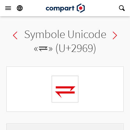
Symbole Unicode
Previous char
Ne
«
⥩
» (U+2969)
⥩