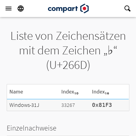
Liste von Zeichensätzen
mit dem Zeichen „♭“
(U+266D)
Name
Index₁₀
Index₁₆
Windows-31J
33267
0x81F3
Einzelnachweise