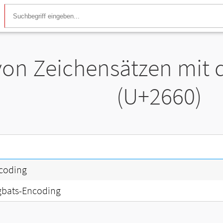
 von Zeichensätzen mit
(U+2660)
coding
gbats-Encoding