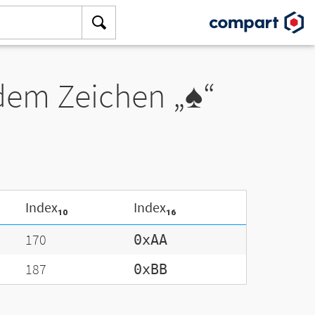
 dem Zeichen „♠“
Index₁₀
Index₁₆
170
0xAA
187
0xBB