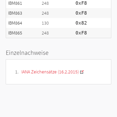
IBM861
248
0xF8
IBM863
248
0xF8
IBM864
130
0x82
IBM865
248
0xF8
Einzelnachweise
IANA Zeichensätze (16.2.2015)