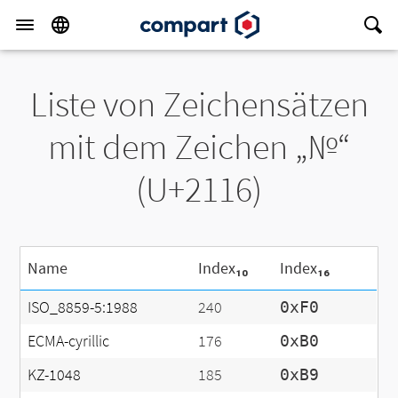
Liste von Zeichensätzen
mit dem Zeichen „№“
(U+2116)
Name
Index₁₀
Index₁₆
ISO_8859-5:1988
240
0xF0
ECMA-cyrillic
176
0xB0
KZ-1048
185
0xB9