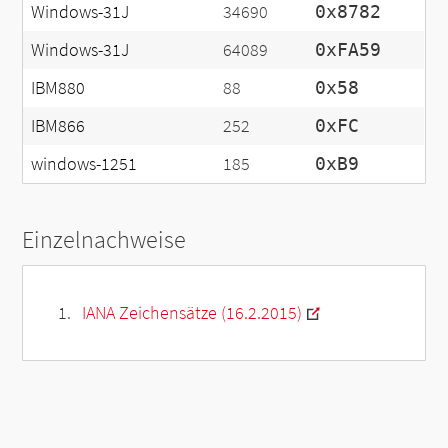
Windows-31J
34690
0x8782
Windows-31J
64089
0xFA59
IBM880
88
0x58
IBM866
252
0xFC
windows-1251
185
0xB9
Einzelnachweise
IANA Zeichensätze (16.2.2015)