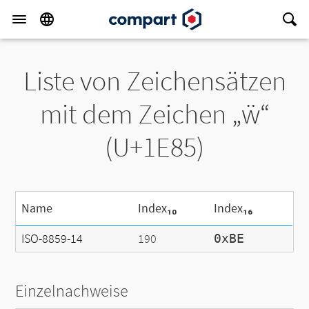
Liste von Zeichensätzen
mit dem Zeichen „ẅ“
(U+1E85)
Name
Index₁₀
Index₁₆
ISO-8859-14
190
0xBE
Einzelnachweise