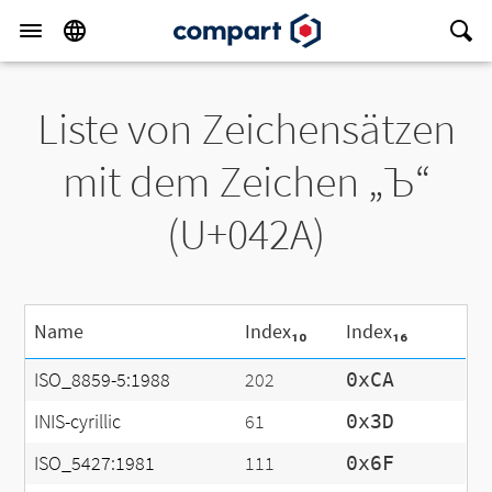
Liste von Zeichensätzen
mit dem Zeichen „Ъ“
(U+042A)
Name
Index₁₀
Index₁₆
ISO_8859-5:1988
202
0xCA
INIS-cyrillic
61
0x3D
ISO_5427:1981
111
0x6F