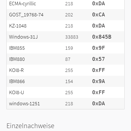
ECMA-cyrillic
218
0xDA
GOST_19768-74
202
0xCA
KZ-1048
218
0xDA
Windows-31J
33883
0x845B
IBM855
159
0x9F
IBM880
87
0x57
KOI8-R
255
0xFF
IBM866
154
0x9A
KOI8-U
255
0xFF
windows-1251
218
0xDA
Einzelnachweise