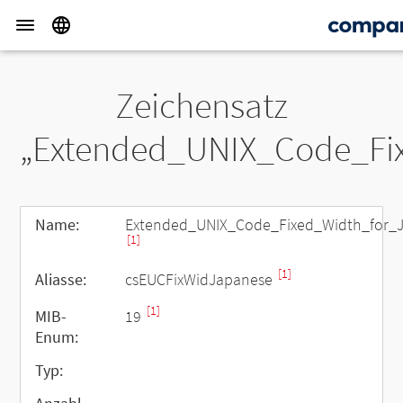
Zeichensatz
„Extended_UNIX_Code_Fi
Name:
Extended_UNIX_Code_Fixed_Width_for_
[1]
[1]
Aliasse:
csEUCFixWidJapanese
[1]
MIB-
19
Enum:
Typ: