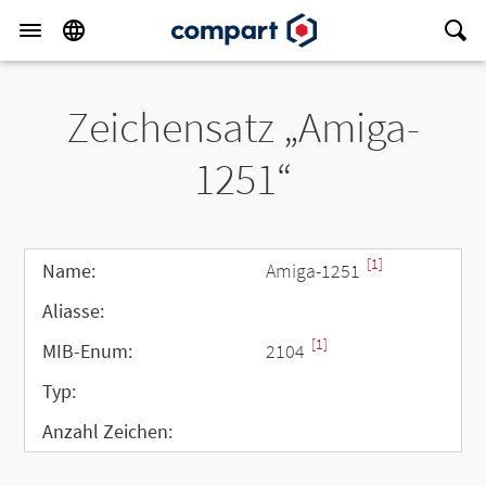
Zeichensatz „Amiga-
1251“
[1]
Name:
Amiga-1251
Aliasse:
[1]
MIB-Enum:
2104
Typ:
Anzahl Zeichen: