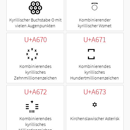
ꙮ
◌꙯
Kyrillischer Buchstabe O mit
Kombinierender
vielen Augenpunkten
kyrillischer Wsmet
U+A670
U+A671
Kombinierendes
Kombinierendes
kyrillisches
kyrillisches
Zehnmillionenzeichen
Hundertmillionenzeichen
U+A672
U+A673
꙳
Kombinierendes
Kirchenslawischer Asterisk
kyrillisches
Milliardenzeichen