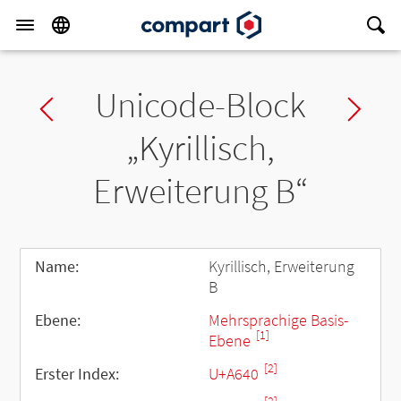
Unicode-Block
Previous block
Ne
„Kyrillisch,
Erweiterung B“
Name:
Kyrillisch, Erweiterung
B
Ebene:
Mehrsprachige Basis-
[1]
Ebene
[2]
Erster Index:
U+A640