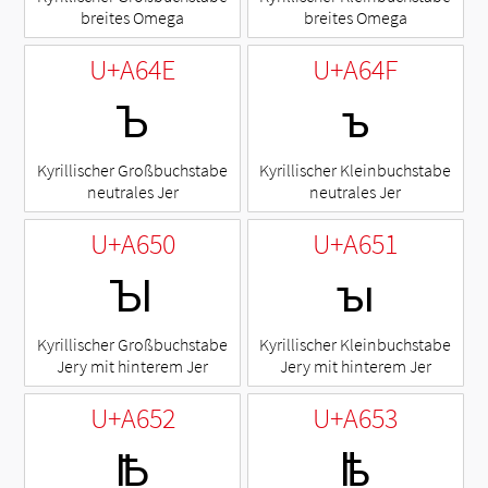
breites Omega
breites Omega
U+A64E
U+A64F
Ꙏ
ꙏ
Kyrillischer Großbuchstabe
Kyrillischer Kleinbuchstabe
neutrales Jer
neutrales Jer
U+A650
U+A651
Ꙑ
ꙑ
Kyrillischer Großbuchstabe
Kyrillischer Kleinbuchstabe
Jery mit hinterem Jer
Jery mit hinterem Jer
U+A652
U+A653
Ꙓ
ꙓ