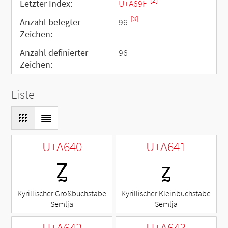
[2]
Letzter Index:
U+A69F
[3]
Anzahl belegter
96
Zeichen:
Anzahl definierter
96
Zeichen:
Liste
U+A640
U+A641
Ꙁ
ꙁ
Kyrillischer Großbuchstabe
Kyrillischer Kleinbuchstabe
Semlja
Semlja
U+A642
U+A643