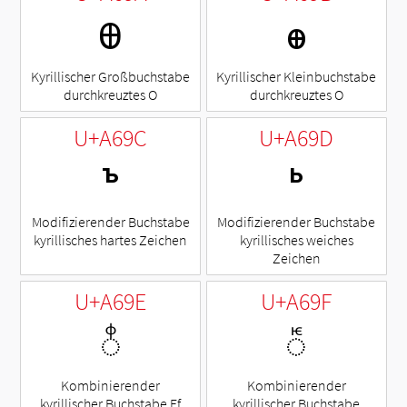
Ꚛ
ꚛ
Kyrillischer Großbuchstabe
Kyrillischer Kleinbuchstabe
durchkreuztes O
durchkreuztes O
U+A69C
U+A69D
ꚜ
ꚝ
Modifizierender Buchstabe
Modifizierender Buchstabe
kyrillisches hartes Zeichen
kyrillisches weiches
Zeichen
U+A69E
U+A69F
◌ꚞ
◌ꚟ
Kombinierender
Kombinierender
kyrillischer Buchstabe Ef
kyrillischer Buchstabe