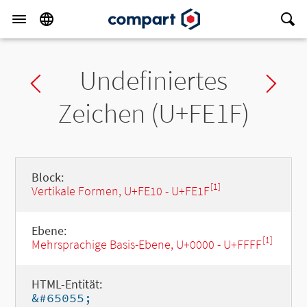
Undefiniertes
Previous char
Ne
Zeichen (U+FE1F)
Block:
[1]
Vertikale Formen, U+FE10 - U+FE1F
Ebene:
[1]
Mehrsprachige Basis-Ebene, U+0000 - U+FFFF
HTML-Entität:
&#65055;