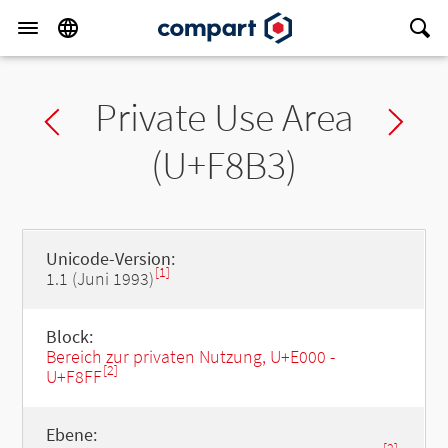
Private Use Area
Previous char
Ne
(U+F8B3)
Unicode-Version:
[1]
1.1 (Juni 1993)
Block:
Bereich zur privaten Nutzung, U+E000 -
[2]
U+F8FF
Ebene: