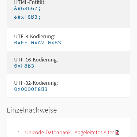
HTML-Entität:
&#63667;
&#xF8B3;
UTF-8-Kodierung:
0xEF 0xA2 0xB3
UTF-16-Kodierung:
0xF8B3
UTF-32-Kodierung:
0x0000F8B3
Einzelnachweise
Unicode-Datenbank - Abgeleitetes Alter