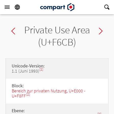
Private Use Area
Previous char
Ne
(U+F6CB)
Unicode-Version:
[1]
1.1 (Juni 1993)
Block:
Bereich zur privaten Nutzung, U+E000 -
[2]
U+F8FF
Ebene: