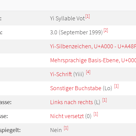
[1]
:
Yi Syllable Vot
[2]
:
3.0 (September 1999)
Yi-Silbenzeichen, U+A000 - U+A48
Mehrsprachige Basis-Ebene, U+00
[4]
Yi-Schrift
(Yiii)
[1]
Sonstiger Buchstabe
(Lo)
[1]
asse:
Links nach rechts
(L)
[1]
se:
Nicht versetzt
(0)
[1]
spiegelt:
Nein