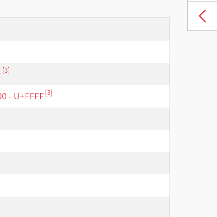
[3]
F
[3]
00 - U+FFFF