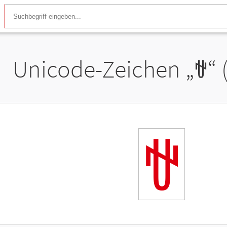
Unicode-Zeichen „
ꃮ
“
ꃮ