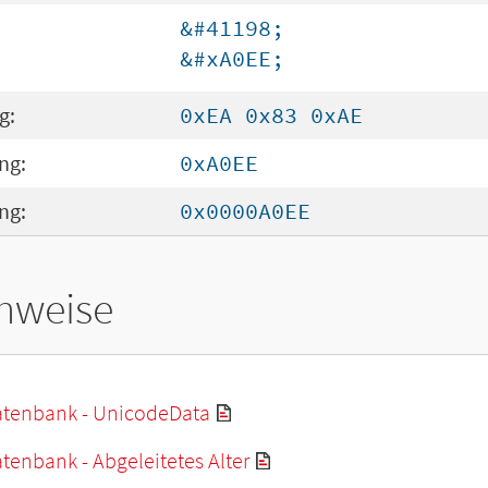
&#41198;
&#xA0EE;
g:
0xEA 0x83 0xAE
ng:
0xA0EE
ng:
0x0000A0EE
hweise
tenbank - UnicodeData
enbank - Abgeleitetes Alter