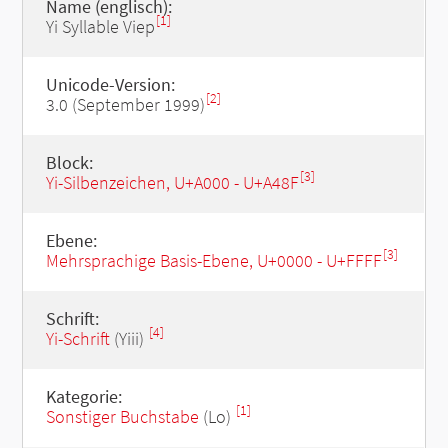
Name (englisch):
[1]
Yi Syllable Viep
Unicode-Version:
[2]
3.0 (September 1999)
Block:
[3]
Yi-Silbenzeichen, U+A000 - U+A48F
Ebene:
[3]
Mehrsprachige Basis-Ebene, U+0000 - U+FFFF
Schrift:
[4]
Yi-Schrift
(Yiii)
Kategorie:
[1]
Sonstiger Buchstabe
(Lo)