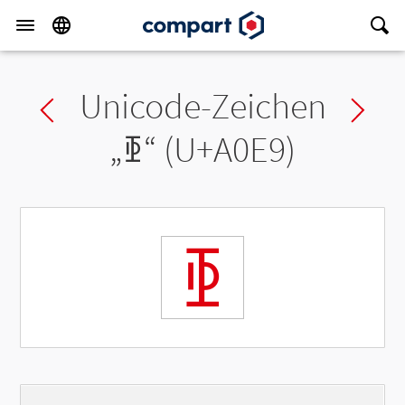
Unicode-Zeichen
Previous char
Ne
„
ꃩ
“ (U+A0E9)
ꃩ