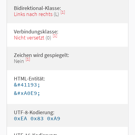
Bidirektional-Klasse:
[1]
Links nach rechts
(L)
Verbindungsklasse:
[1]
Nicht versetzt
(0)
Zeichen wird gespiegelt:
[1]
Nein
HTML-Entität:
&#41193;
&#xA0E9;
UTF-8-Kodierung:
0xEA 0x83 0xA9