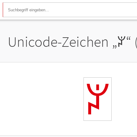
Unicode-Zeichen „
ꃢ
“
ꃢ