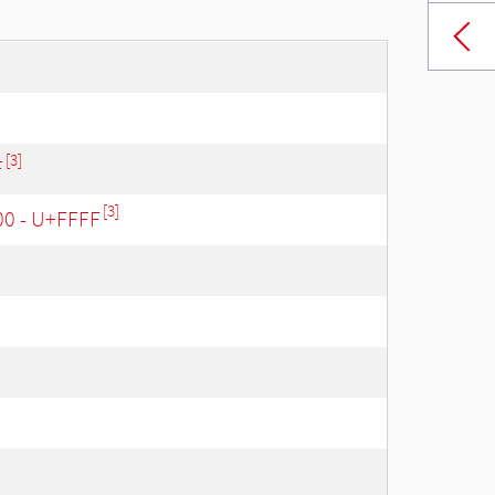
[3]
F
[3]
00 - U+FFFF