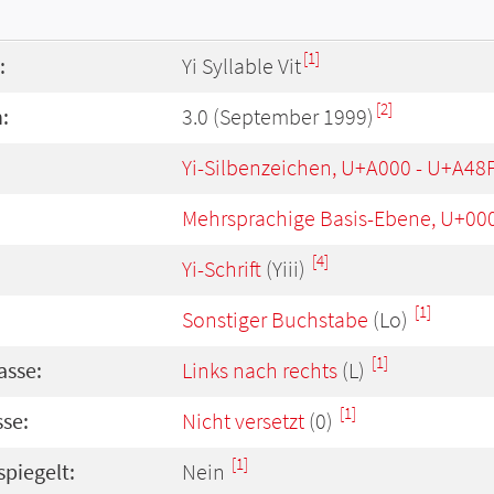
[1]
:
Yi Syllable Vit
[2]
:
3.0 (September 1999)
Yi-Silbenzeichen, U+A000 - U+A48
Mehrsprachige Basis-Ebene, U+00
[4]
Yi-Schrift
(Yiii)
[1]
Sonstiger Buchstabe
(Lo)
[1]
asse:
Links nach rechts
(L)
[1]
se:
Nicht versetzt
(0)
[1]
spiegelt:
Nein