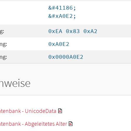
&#41186;
&#xA0E2;
g:
0xEA 0x83 0xA2
ng:
0xA0E2
ng:
0x0000A0E2
hweise
tenbank - UnicodeData
enbank - Abgeleitetes Alter