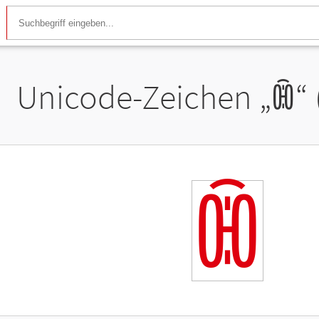
Unicode-Zeichen „
ꂉ
“
ꂉ