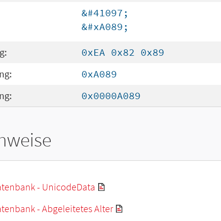
&#41097;
&#xA089;
g:
0xEA 0x82 0x89
ng:
0xA089
ng:
0x0000A089
hweise
tenbank - UnicodeData
enbank - Abgeleitetes Alter