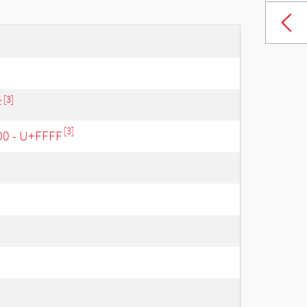
[3]
F
[3]
00 - U+FFFF