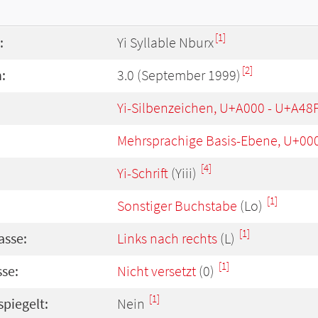
[1]
:
Yi Syllable Nburx
[2]
:
3.0 (September 1999)
Yi-Silbenzeichen, U+A000 - U+A48
Mehrsprachige Basis-Ebene, U+00
[4]
Yi-Schrift
(Yiii)
[1]
Sonstiger Buchstabe
(Lo)
[1]
asse:
Links nach rechts
(L)
[1]
se:
Nicht versetzt
(0)
[1]
spiegelt:
Nein