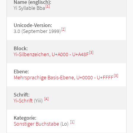
Name (englisch):
[1]
Yi Syllable Bba
Unicode-Version:
[2]
3.0 (September 1999)
Block:
[3]
Yi-Silbenzeichen, U+A000 - U+A48F
Ebene:
[3]
Mehrsprachige Basis-Ebene, U+0000 - U+FFFF
Schrift:
[4]
Yi-Schrift
(Yiii)
Kategorie:
[1]
Sonstiger Buchstabe
(Lo)