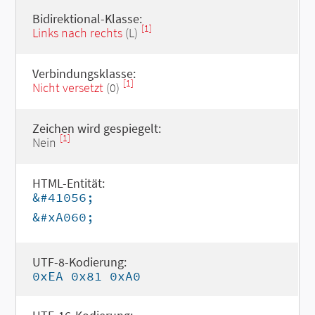
Bidirektional-Klasse:
[1]
Links nach rechts
(L)
Verbindungsklasse:
[1]
Nicht versetzt
(0)
Zeichen wird gespiegelt:
[1]
Nein
HTML-Entität:
&#41056;
&#xA060;
UTF-8-Kodierung:
0xEA 0x81 0xA0