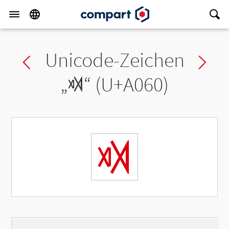
Unicode-Zeichen
Previous char
Ne
„
ꁠ
“ (U+A060)
ꁠ