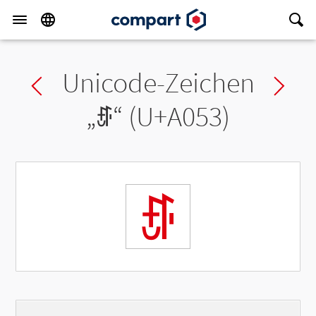
Unicode-Zeichen
Previous char
Ne
„
ꁓ
“ (U+A053)
ꁓ