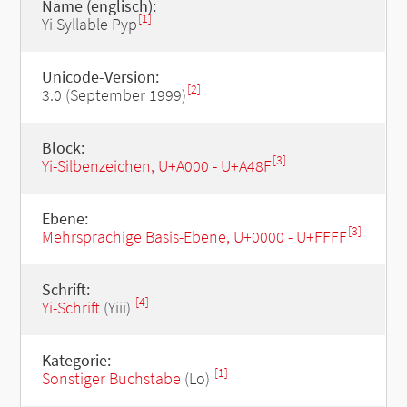
Name (englisch):
[1]
Yi Syllable Pyp
Unicode-Version:
[2]
3.0 (September 1999)
Block:
[3]
Yi-Silbenzeichen, U+A000 - U+A48F
Ebene:
[3]
Mehrsprachige Basis-Ebene, U+0000 - U+FFFF
Schrift:
[4]
Yi-Schrift
(Yiii)
Kategorie:
[1]
Sonstiger Buchstabe
(Lo)