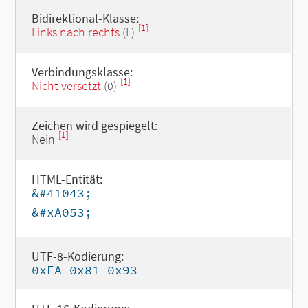
Bidirektional-Klasse:
[1]
Links nach rechts
(L)
Verbindungsklasse:
[1]
Nicht versetzt
(0)
Zeichen wird gespiegelt:
[1]
Nein
HTML-Entität:
&#41043;
&#xA053;
UTF-8-Kodierung:
0xEA 0x81 0x93