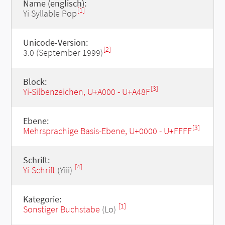
Name (englisch):
[1]
Yi Syllable Pop
Unicode-Version:
[2]
3.0 (September 1999)
Block:
[3]
Yi-Silbenzeichen, U+A000 - U+A48F
Ebene:
[3]
Mehrsprachige Basis-Ebene, U+0000 - U+FFFF
Schrift:
[4]
Yi-Schrift
(Yiii)
Kategorie:
[1]
Sonstiger Buchstabe
(Lo)