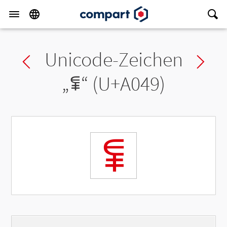
Unicode-Zeichen
Previous char
Ne
„
ꁉ
“ (U+A049)
ꁉ