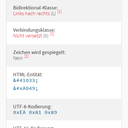
Bidirektional-Klasse:
[1]
Links nach rechts
(L)
Verbindungsklasse:
[1]
Nicht versetzt
(0)
Zeichen wird gespiegelt:
[1]
Nein
HTML-Entität:
&#41033;
&#xA049;
UTF-8-Kodierung:
0xEA 0x81 0x89