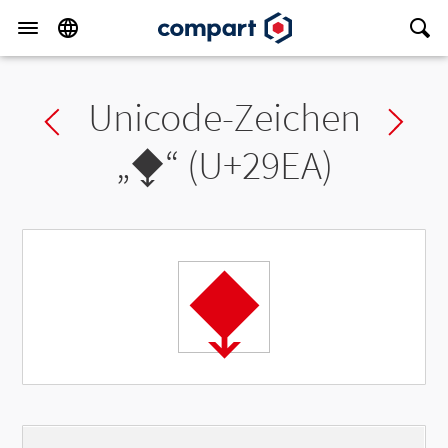
Unicode-Zeichen
Previous char
Ne
„
⧪
“ (U+29EA)
⧪