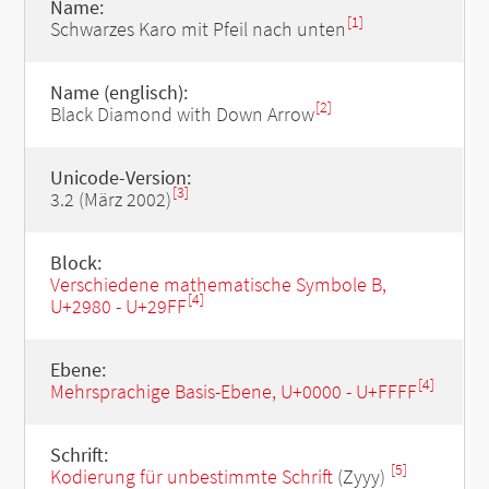
Name:
[1]
Schwarzes Karo mit Pfeil nach unten
Name (englisch):
[2]
Black Diamond with Down Arrow
Unicode-Version:
[3]
3.2 (März 2002)
Block:
Verschiedene mathematische Symbole B,
[4]
U+2980 - U+29FF
Ebene:
[4]
Mehrsprachige Basis-Ebene, U+0000 - U+FFFF
Schrift:
[5]
Kodierung für unbestimmte Schrift
(Zyyy)