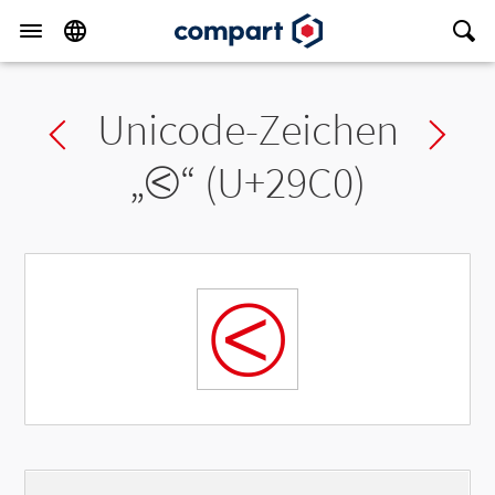
Unicode-Zeichen
Previous char
Ne
„
⧀
“ (U+29C0)
⧀