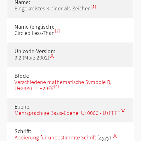
Name:
[1]
Eingekreistes Kleiner-als-Zeichen
Name (englisch):
[2]
Circled Less-Than
Unicode-Version:
[3]
3.2 (März 2002)
Block:
Verschiedene mathematische Symbole B,
[4]
U+2980 - U+29FF
Ebene:
[4]
Mehrsprachige Basis-Ebene, U+0000 - U+FFFF
Schrift:
[5]
Kodierung für unbestimmte Schrift
(Zyyy)