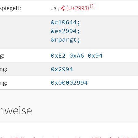
[2]
spiegelt:
Ja ,
⦓ (U+2993)
&#10644;
&#x2994;
&rpargt;
g:
0xE2 0xA6 0x94
ng:
0x2994
ng:
0x00002994
hweise