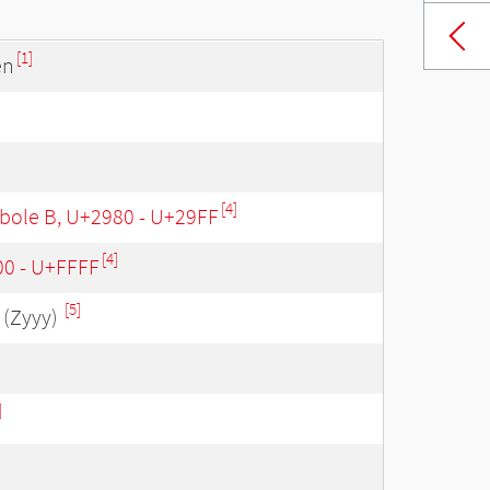
[1]
en
[4]
ole B, U+2980 - U+29FF
[4]
00 - U+FFFF
[5]
(Zyyy)
]