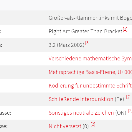
Größer-als-Klammer links mit Bog
[2]
:
Right Arc Greater-Than Bracket
[3]
:
3.2 (März 2002)
Verschiedene mathematische Symb
Mehrsprachige Basis-Ebene, U+00
Kodierung für unbestimmte Schrift
[2]
Schließende Interpunktion
(Pe)
[2
asse:
Sonstiges neutrale Zeichen
(ON)
[2]
se:
Nicht versetzt
(0)