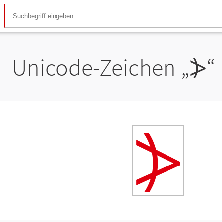
Unicode-Zeichen „
⦔
“
⦔