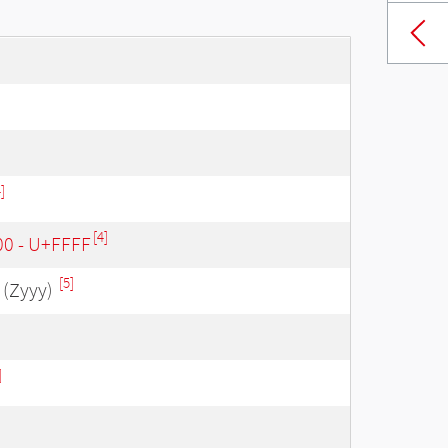
]
[4]
00 - U+FFFF
[5]
(Zyyy)
]