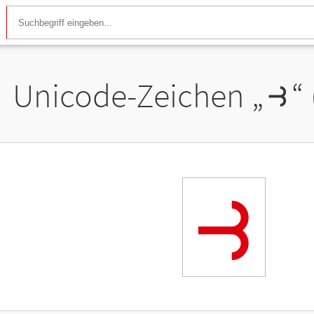
Unicode-Zeichen „
⥽
“
⥽