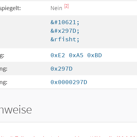
[2]
spiegelt:
Nein
&#10621;
&#x297D;
&rfisht;
g:
0xE2 0xA5 0xBD
ng:
0x297D
ng:
0x0000297D
hweise