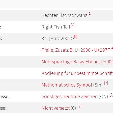
[1]
Rechter Fischschwanz
[2]
:
Right Fish Tail
[3]
:
3.2 (März 2002)
[4
Pfeile, Zusatz B, U+2900 - U+297F
Mehrsprachige Basis-Ebene, U+00
Kodierung für unbestimmte Schrift
[2]
Mathematisches Symbol
(Sm)
[2
asse:
Sonstiges neutrale Zeichen
(ON)
[2]
se:
Nicht versetzt
(0)