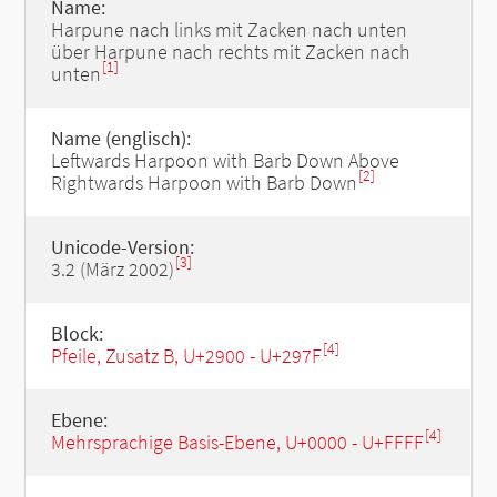
Name:
Harpune nach links mit Zacken nach unten
über Harpune nach rechts mit Zacken nach
[1]
unten
Name (englisch):
Leftwards Harpoon with Barb Down Above
[2]
Rightwards Harpoon with Barb Down
Unicode-Version:
[3]
3.2 (März 2002)
Block:
[4]
Pfeile, Zusatz B, U+2900 - U+297F
Ebene:
[4]
Mehrsprachige Basis-Ebene, U+0000 - U+FFFF