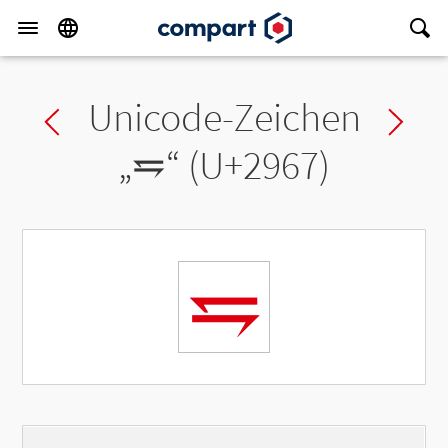
Unicode-Zeichen
Previous char
Ne
„
⥧
“ (U+2967)
⥧