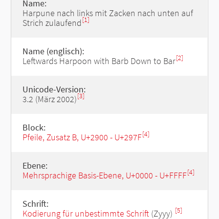
Name:
Harpune nach links mit Zacken nach unten auf
[1]
Strich zulaufend
Name (englisch):
[2]
Leftwards Harpoon with Barb Down to Bar
Unicode-Version:
[3]
3.2 (März 2002)
Block:
[4]
Pfeile, Zusatz B, U+2900 - U+297F
Ebene:
[4]
Mehrsprachige Basis-Ebene, U+0000 - U+FFFF
Schrift:
[5]
Kodierung für unbestimmte Schrift
(Zyyy)