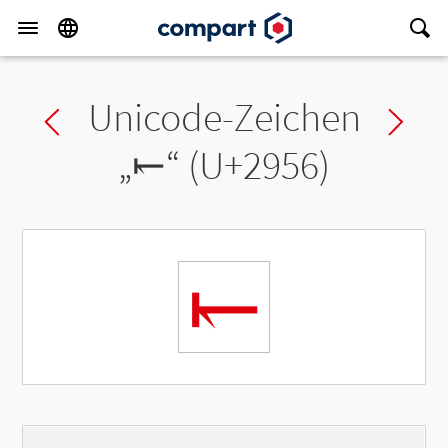
Unicode-Zeichen
Previous char
Ne
„
⥖
“ (U+2956)
⥖