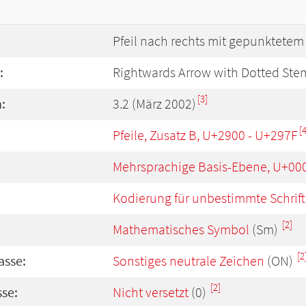
Pfeil nach rechts mit gepunktetem 
:
Rightwards Arrow with Dotted Ste
[3]
:
3.2 (März 2002)
[4
Pfeile, Zusatz B, U+2900 - U+297F
Mehrsprachige Basis-Ebene, U+00
Kodierung für unbestimmte Schrift
[2]
Mathematisches Symbol
(Sm)
[2
asse:
Sonstiges neutrale Zeichen
(ON)
[2]
se:
Nicht versetzt
(0)