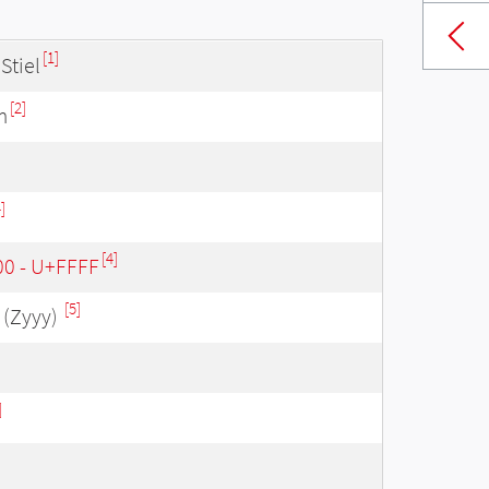
[1]
Stiel
[2]
m
]
[4]
00 - U+FFFF
[5]
(Zyyy)
]