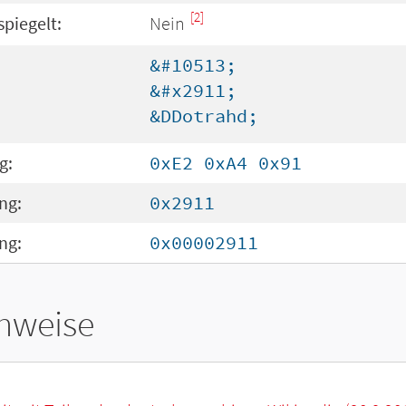
[2]
spiegelt:
Nein
&#10513;
&#x2911;
&DDotrahd;
g:
0xE2 0xA4 0x91
ng:
0x2911
ng:
0x00002911
hweise