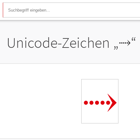
Unicode-Zeichen „
⤑
“
⤑