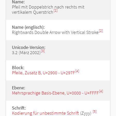
Name:
Pfeil mit Doppelstrich nach rechts mit
[1]
vertikalem Querstrich
Name (englisch):
[2]
Rightwards Double Arrow with Vertical Stroke
Unicode-Version:
[3]
3.2 (März 2002)
Block:
[4]
Pfeile, Zusatz B, U+2900 - U+297F
Ebene:
[4]
Mehrsprachige Basis-Ebene, U+0000 - U+FFFF
Schrift:
[5]
Kodierung für unbestimmte Schrift
(Zyyy)