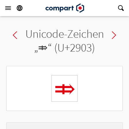
Unicode-Zeichen
Previous char
Ne
„
⤃
“ (U+2903)
⤃