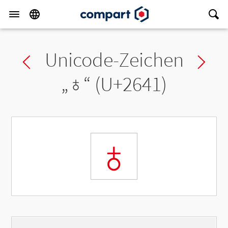
Unicode-Zeichen
Previous char
Ne
„
♁
“ (U+2641)
♁