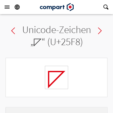
Unicode-Zeichen
Previous char
Ne
„
◸
“ (U+25F8)
◸