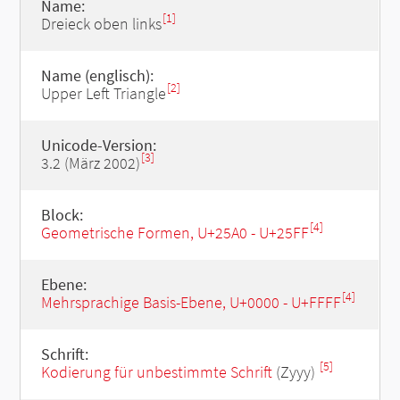
Name:
[1]
Dreieck oben links
Name (englisch):
[2]
Upper Left Triangle
Unicode-Version:
[3]
3.2 (März 2002)
Block:
[4]
Geometrische Formen, U+25A0 - U+25FF
Ebene:
[4]
Mehrsprachige Basis-Ebene, U+0000 - U+FFFF
Schrift:
[5]
Kodierung für unbestimmte Schrift
(Zyyy)