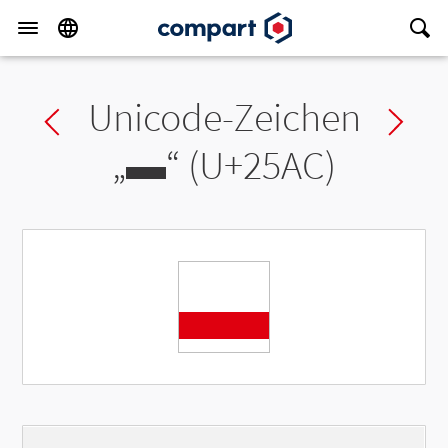
Unicode-Zeichen
Previous char
Ne
„
▬
“ (U+25AC)
▬