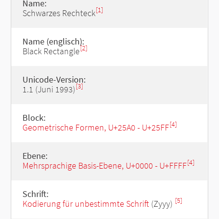
Name:
[1]
Schwarzes Rechteck
Name (englisch):
[2]
Black Rectangle
Unicode-Version:
[3]
1.1 (Juni 1993)
Block:
[4]
Geometrische Formen, U+25A0 - U+25FF
Ebene:
[4]
Mehrsprachige Basis-Ebene, U+0000 - U+FFFF
Schrift:
[5]
Kodierung für unbestimmte Schrift
(Zyyy)