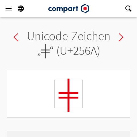
Unicode-Zeichen
Previous char
Ne
„
╪
“ (U+256A)
╪