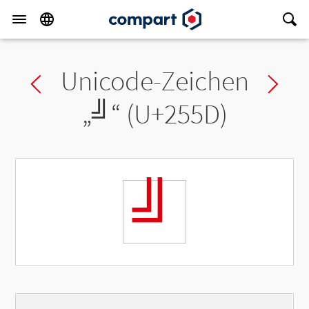
Unicode-Zeichen
Previous char
Ne
„
╝
“ (U+255D)
╝