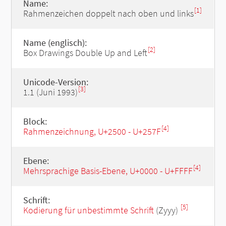
Name:
[1]
Rahmenzeichen doppelt nach oben und links
Name (englisch):
[2]
Box Drawings Double Up and Left
Unicode-Version:
[3]
1.1 (Juni 1993)
Block:
[4]
Rahmenzeichnung, U+2500 - U+257F
Ebene:
[4]
Mehrsprachige Basis-Ebene, U+0000 - U+FFFF
Schrift:
[5]
Kodierung für unbestimmte Schrift
(Zyyy)