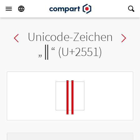
Unicode-Zeichen
Previous char
Ne
„
║
“ (U+2551)
║