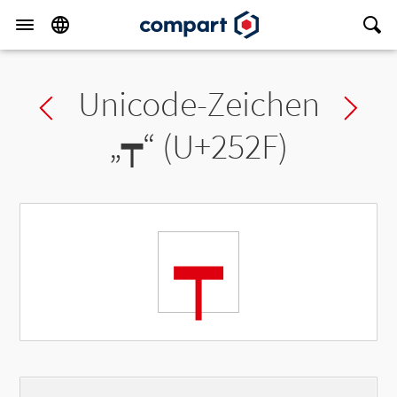
Unicode-Zeichen
Previous char
Ne
„
┯
“ (U+252F)
┯