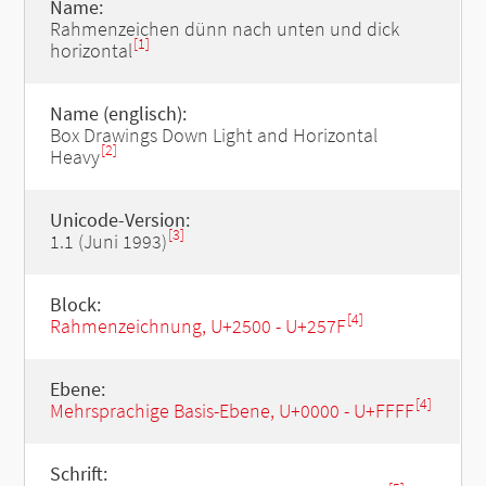
Name:
Rahmenzeichen dünn nach unten und dick
[1]
horizontal
Name (englisch):
Box Drawings Down Light and Horizontal
[2]
Heavy
Unicode-Version:
[3]
1.1 (Juni 1993)
Block:
[4]
Rahmenzeichnung, U+2500 - U+257F
Ebene:
[4]
Mehrsprachige Basis-Ebene, U+0000 - U+FFFF
Schrift: