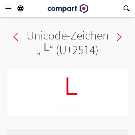
Unicode-Zeichen
Previous char
Ne
„
└
“ (U+2514)
└