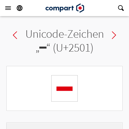
Unicode-Zeichen
Previous char
Ne
„
━
“ (U+2501)
━