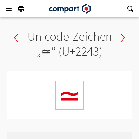
Unicode-Zeichen
Previous char
Ne
„
≃
“ (U+2243)
≃