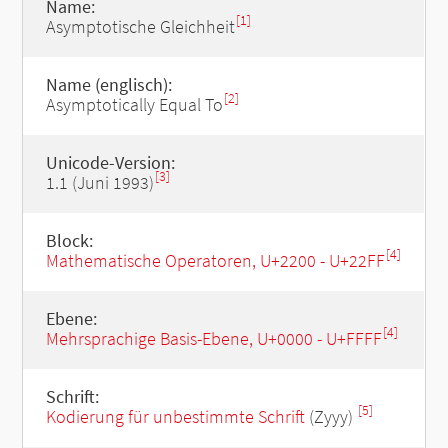
Name:
[1]
Asymptotische Gleichheit
Name (englisch):
[2]
Asymptotically Equal To
Unicode-Version:
[3]
1.1 (Juni 1993)
Block:
[4]
Mathematische Operatoren, U+2200 - U+22FF
Ebene:
[4]
Mehrsprachige Basis-Ebene, U+0000 - U+FFFF
Schrift:
[5]
Kodierung für unbestimmte Schrift
(Zyyy)