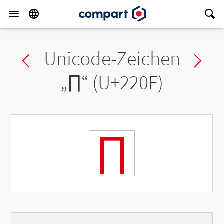
Unicode-Zeichen
Previous char
Ne
„
∏
“ (U+220F)
∏