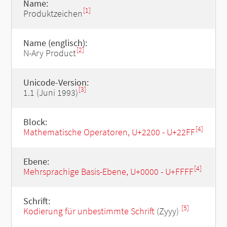
Name:
[1]
Produktzeichen
Name (englisch):
[2]
N-Ary Product
Unicode-Version:
[3]
1.1 (Juni 1993)
Block:
[4]
Mathematische Operatoren, U+2200 - U+22FF
Ebene:
[4]
Mehrsprachige Basis-Ebene, U+0000 - U+FFFF
Schrift:
[5]
Kodierung für unbestimmte Schrift
(Zyyy)