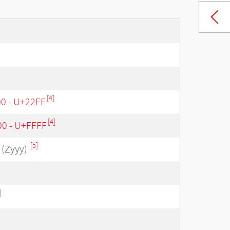
[4]
0 - U+22FF
[4]
00 - U+FFFF
[5]
(Zyyy)
]