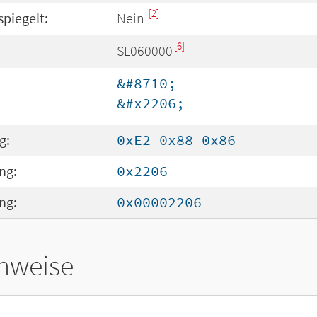
[2]
spiegelt:
Nein
[6]
SL060000
&#8710;
&#x2206;
g:
0xE2 0x88 0x86
ng:
0x2206
ng:
0x00002206
hweise