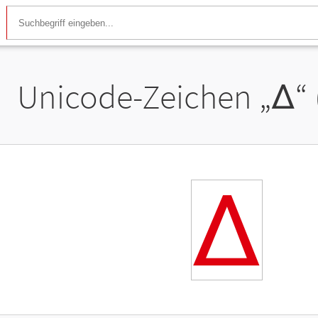
Unicode-Zeichen „
∆
“
∆