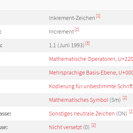
[1]
Inkrement-Zeichen
[2]
:
Increment
[3]
:
1.1 (Juni 1993)
Mathematische Operatoren, U+220
Mehrsprachige Basis-Ebene, U+00
Kodierung für unbestimmte Schrift
[2]
Mathematisches Symbol
(Sm)
[2
asse:
Sonstiges neutrale Zeichen
(ON)
[2]
se:
Nicht versetzt
(0)