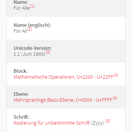
Name:
[1]
Für Alle
Name (englisch):
[2]
For All
Unicode-Version:
[3]
1.1 (Juni 1993)
Block:
[4]
Mathematische Operatoren, U+2200 - U+22FF
Ebene:
[4]
Mehrsprachige Basis-Ebene, U+0000 - U+FFFF
Schrift:
[5]
Kodierung für unbestimmte Schrift
(Zyyy)