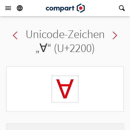
Unicode-Zeichen
Previous char
Ne
„
∀
“ (U+2200)
∀