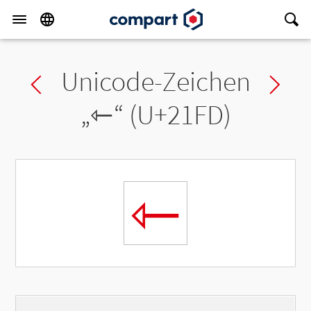
Unicode-Zeichen
Previous char
Ne
„
⇽
“ (U+21FD)
⇽