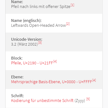
Name:
[1]
Pfeil nach links mit offener Spitze
Name (englisch):
[2]
Leftwards Open-Headed Arrow
Unicode-Version:
[3]
3.2 (März 2002)
Block:
[4]
Pfeile, U+2190 - U+21FF
Ebene:
[4]
Mehrsprachige Basis-Ebene, U+0000 - U+FFFF
Schrift:
[5]
Kodierung für unbestimmte Schrift
(Zyyy)