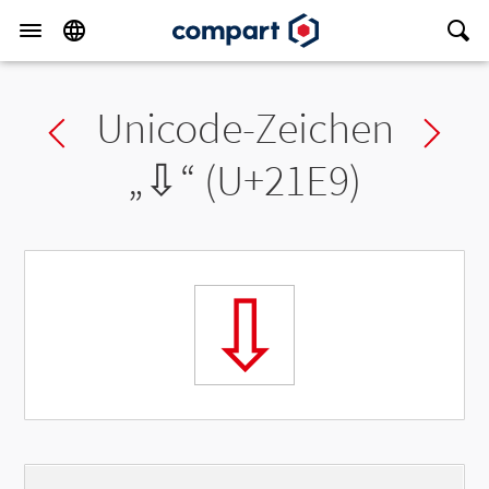
Unicode-Zeichen
Previous char
Ne
„
⇩
“ (U+21E9)
⇩