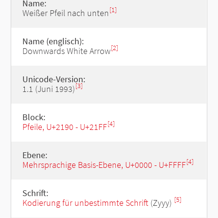
Name:
[1]
Weißer Pfeil nach unten
Name (englisch):
[2]
Downwards White Arrow
Unicode-Version:
[3]
1.1 (Juni 1993)
Block:
[4]
Pfeile, U+2190 - U+21FF
Ebene:
[4]
Mehrsprachige Basis-Ebene, U+0000 - U+FFFF
Schrift:
[5]
Kodierung für unbestimmte Schrift
(Zyyy)