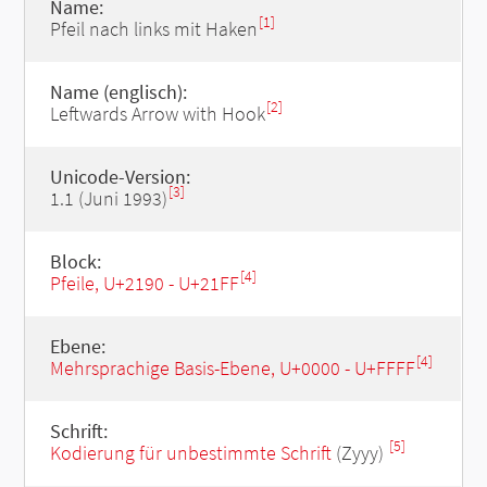
Name:
[1]
Pfeil nach links mit Haken
Name (englisch):
[2]
Leftwards Arrow with Hook
Unicode-Version:
[3]
1.1 (Juni 1993)
Block:
[4]
Pfeile, U+2190 - U+21FF
Ebene:
[4]
Mehrsprachige Basis-Ebene, U+0000 - U+FFFF
Schrift:
[5]
Kodierung für unbestimmte Schrift
(Zyyy)