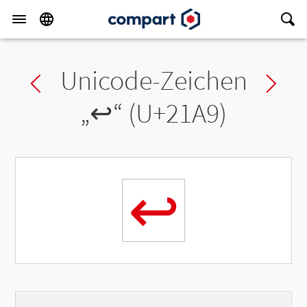
Unicode-Zeichen
Previous char
Ne
„
↩
“ (U+21A9)
↩