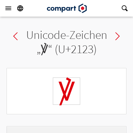
Unicode-Zeichen
Previous char
Ne
„
℣
“ (U+2123)
℣