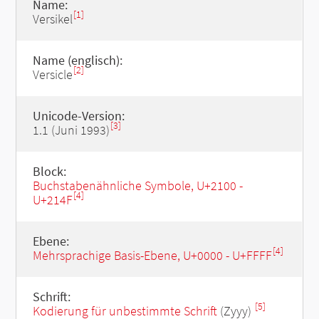
Name:
[1]
Versikel
Name (englisch):
[2]
Versicle
Unicode-Version:
[3]
1.1 (Juni 1993)
Block:
Buchstabenähnliche Symbole, U+2100 -
[4]
U+214F
Ebene:
[4]
Mehrsprachige Basis-Ebene, U+0000 - U+FFFF
Schrift:
[5]
Kodierung für unbestimmte Schrift
(Zyyy)