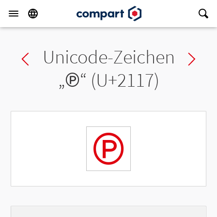
Unicode-Zeichen
Previous char
Ne
„
℗
“ (U+2117)
℗