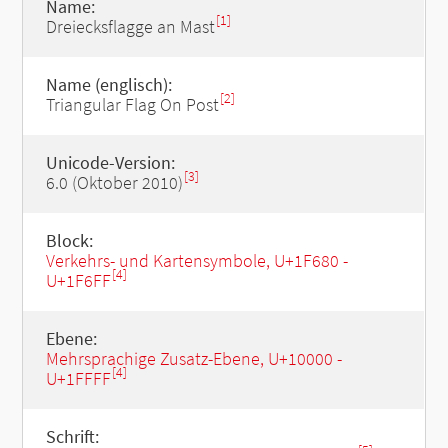
Name:
[1]
Dreiecksflagge an Mast
Name (englisch):
[2]
Triangular Flag On Post
Unicode-Version:
[3]
6.0 (Oktober 2010)
Block:
Verkehrs- und Kartensymbole, U+1F680 -
[4]
U+1F6FF
Ebene:
Mehrsprachige Zusatz-Ebene, U+10000 -
[4]
U+1FFFF
Schrift: