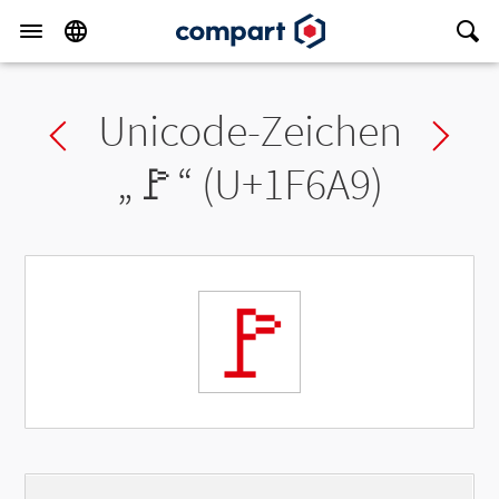
Unicode-Zeichen
Previous char
Ne
„
🚩
“ (U+1F6A9)
🚩