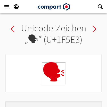
Unicode-Zeichen
Previous char
Ne
„
🗣
“ (U+1F5E3)
🗣