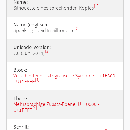
Name:
[1]
Silhouette eines sprechenden Kopfes
Name (englisch):
[2]
Speaking Head In Silhouette
Unicode-Version:
[3]
7.0 (Juni 2014)
Block:
Verschiedene piktografische Symbole, U+1F300
[4]
- U+1F5FF
Ebene:
Mehrsprachige Zusatz-Ebene, U+10000 -
[4]
U+1FFFF
Schrift: