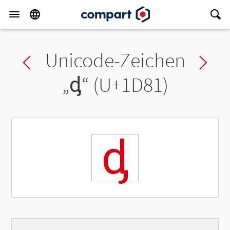
Unicode-Zeichen
Previous char
Ne
„
ᶁ
“ (U+1D81)
ᶁ