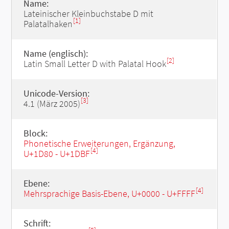
Name:
Lateinischer Kleinbuchstabe D mit
[1]
Palatalhaken
Name (englisch):
[2]
Latin Small Letter D with Palatal Hook
Unicode-Version:
[3]
4.1 (März 2005)
Block:
Phonetische Erweiterungen, Ergänzung,
[4]
U+1D80 - U+1DBF
Ebene:
[4]
Mehrsprachige Basis-Ebene, U+0000 - U+FFFF
Schrift: